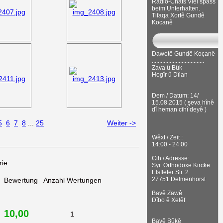
Radio-Chats Viel spass
beim Unterhalten.
Tifaqa Xortê Gundê
Kocanê
Dawetê Gundê Koçanê
...................................
Zava û Bûk
Hogîr û Dîlan
Dem / Datum: 14/
15.08.2015 ( şeva hînê
dî heman cihî deyê )
5
6
7
8
...
25
Weiter ->
Wêxt / Zeit :
14:00 - 24:00
Cih / Adresse:
ie:
Syr. Orthodoxe Kircke
Elsfleter Str. 2
27751 Delmenhorst
Bewertung
Anzahl Wertungen
Bavê Zawê
Dîbo ê Xelêf
10,00
1
Bavê Bûkê