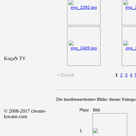
KoçaN TV
<-Zurück
1
2
3
4
Die bestbewertesten Bilder dieser Kategor
Platz
Bild
© 2008-2017 ciwane-
kocane.com
1.