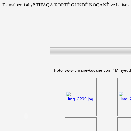
Ev malper ji aliyê TIFAQA XORTÊ GUNDÊ KOÇANÊ ve hatiye am
Foto: www.ciwane-kocane.com / Mîhyêd