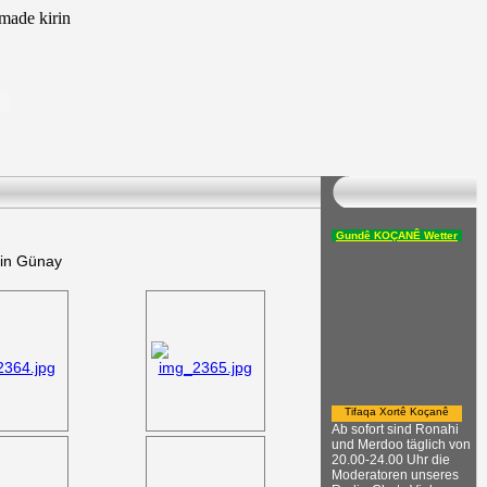
ade kirin
Gundê KOÇANÊ Wetter
din Günay
Tifaqa Xortê Koçanê
Ab sofort sind Ronahi
und Merdoo täglich von
20.00-24.00 Uhr die
Moderatoren unseres