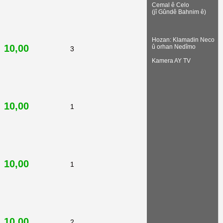
Cemal ê Celo
(jî Gûndê Bahnim ê)
Hozan: Klamadin Neco
10,00
û orhan Nedîmo
3
Kamera AY TV
10,00
1
10,00
1
10,00
2