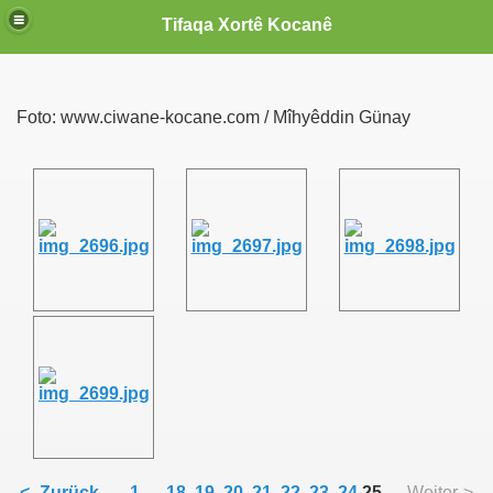
Tifaqa Xortê Kocanê
Foto: www.ciwane-kocane.com / Mîhyêddin Günay
<- Zurück
1
...
18
19
20
21
22
23
24
25
Weiter->