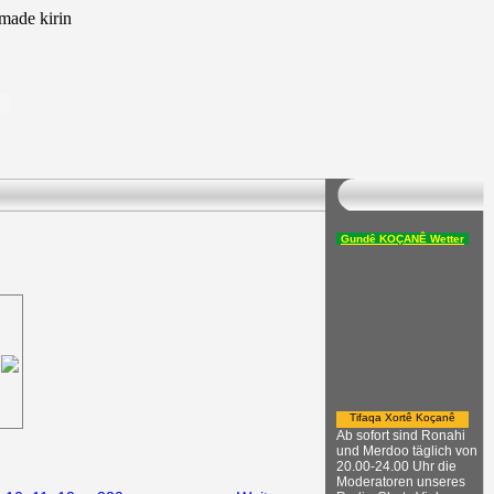
ade kirin
Gundê KOÇANÊ Wetter
Tifaqa Xortê Koçanê
Ab sofort sind Ronahi
und Merdoo täglich von
20.00-24.00 Uhr die
Moderatoren unseres