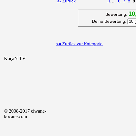
<- Zurück
1
...
6
7
8
9
10
Bewertung:
Deine Bewertung:
<= Zurück zur Kategorie
KoçaN TV
© 2008-2017 ciwane-
kocane.com