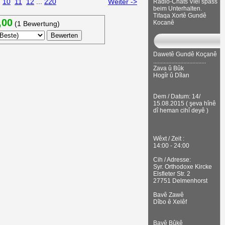
10
11
12
...
220
Weiter ->
Radio-Chats Viel spass
beim Unterhalten.
Tifaqa Xortê Gundê
,00
Kocanê
(1 Bewertung)
Dawetê Gundê Koçanê
...................................
Zava û Bûk
Hogîr û Dîlan
Dem / Datum: 14/
15.08.2015 ( şeva hînê
dî heman cihî deyê )
Wêxt / Zeit :
14:00 - 24:00
Cih / Adresse:
Syr. Orthodoxe Kircke
Elsfleter Str. 2
27751 Delmenhorst
Bavê Zawê
Dîbo ê Xelêf
Bavê Bûkê