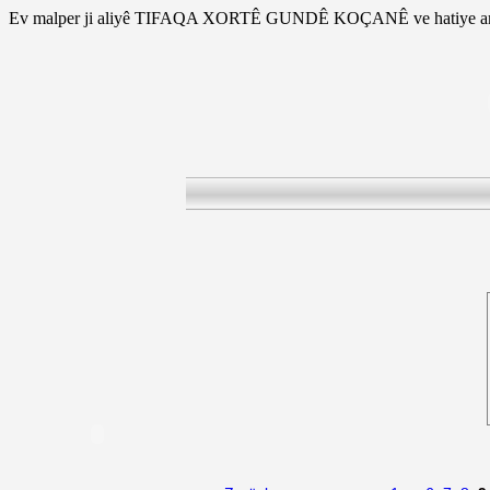
Ev malper ji aliyê TIFAQA XORTÊ GUNDÊ KOÇANÊ ve hatiye am