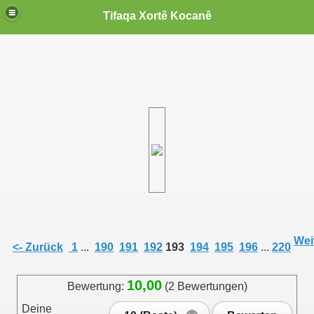
Tifaqa Xortê Kocanê
Weit
<- Zurück
1
...
190
191
192
193
194
195
196
...
220
10,00
Bewertung:
(2 Bewertungen)
Deine