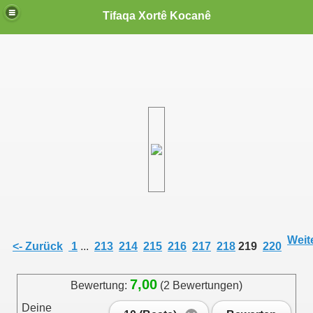
Tifaqa Xortê Kocanê
Weite
<- Zurück
1
...
213
214
215
216
217
218
219
220
7,00
Bewertung:
(2 Bewertungen)
Deine