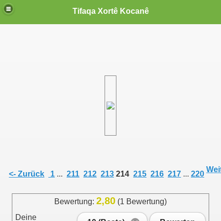
Tifaqa Xortê Kocanê
Weit
<- Zurück
1
...
211
212
213
214
215
216
217
...
220
2,80
Bewertung:
(1 Bewertung)
Deine