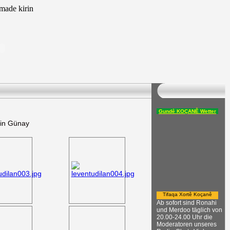
ade kirin
Gundê KOÇANÊ Wetter
din Günay
Tifaqa Xortê Koçanê
Ab sofort sind Ronahi
und Merdoo täglich von
20.00-24.00 Uhr die
Moderatoren unseres