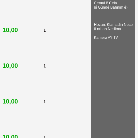
Cemal ê Celo
(jî Gûndê Bahnim ê)
Hozan: Klamadin Neco
10,00
û orhan Nedîmo
1
Kamera AY TV
10,00
1
10,00
1
10,00
1