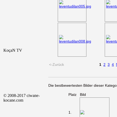
KoçaN TV
<-Zurück
1
2
3
4
Die bestbewertesten Bilder dieser Kategor
Platz
Bild
© 2008-2017 ciwane-
kocane.com
1.