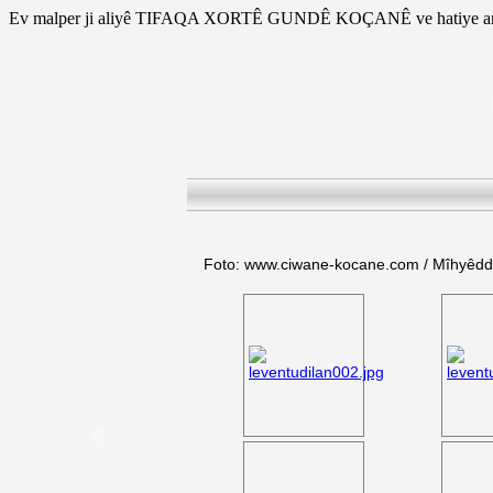
Ev malper ji aliyê TIFAQA XORTÊ GUNDÊ KOÇANÊ ve hatiye am
Foto: www.ciwane-kocane.com / Mîhyêd