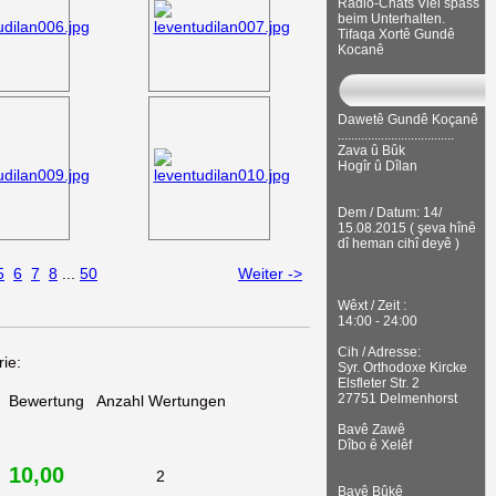
Radio-Chats Viel spass
beim Unterhalten.
Tifaqa Xortê Gundê
Kocanê
Dawetê Gundê Koçanê
...................................
Zava û Bûk
Hogîr û Dîlan
Dem / Datum: 14/
15.08.2015 ( şeva hînê
dî heman cihî deyê )
5
6
7
8
...
50
Weiter ->
Wêxt / Zeit :
14:00 - 24:00
Cih / Adresse:
ie:
Syr. Orthodoxe Kircke
Elsfleter Str. 2
27751 Delmenhorst
Bewertung
Anzahl Wertungen
Bavê Zawê
Dîbo ê Xelêf
10,00
2
Bavê Bûkê