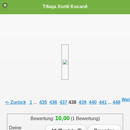
Tifaqa Xortê Kocanê
Weit
<- Zurück
1
...
435
436
437
438
439
440
441
...
448
10,00
Bewertung:
(1 Bewertung)
Deine