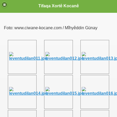
Tifaqa Xortê Kocanê
Foto: www.ciwane-kocane.com / Mîhyêddin Günay