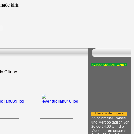
ade kirin
Gundê KOÇANÊ Wetter
din Günay
Tifaqa Xortê Koçanê
Ab sofort sind Ronahi
und Merdoo täglich von
20.00-24.00 Uhr die
Moderatoren unseres