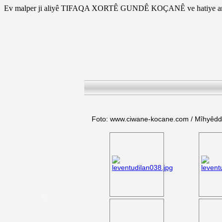
Ev malper ji aliyê TIFAQA XORTÊ GUNDÊ KOÇANÊ ve hatiye am
Foto: www.ciwane-kocane.com / Mîhyêd