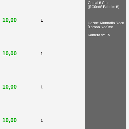
Cemal ê Celo
(jî Gûndê Bahnim ê)
10,00
1
Hozan: Klamadin Neco
û orhan Nedîmo
Kamera AY TV
10,00
1
10,00
1
10,00
1