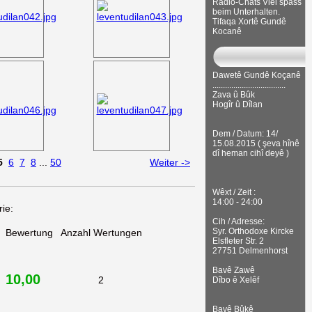
Radio-Chats Viel spass
beim Unterhalten.
Tifaqa Xortê Gundê
Kocanê
Dawetê Gundê Koçanê
...................................
Zava û Bûk
Hogîr û Dîlan
Dem / Datum: 14/
15.08.2015 ( şeva hînê
dî heman cihî deyê )
5
6
7
8
...
50
Weiter ->
Wêxt / Zeit :
14:00 - 24:00
ie:
Cih / Adresse:
Syr. Orthodoxe Kircke
Bewertung
Anzahl Wertungen
Elsfleter Str. 2
27751 Delmenhorst
Bavê Zawê
10,00
2
Dîbo ê Xelêf
Bavê Bûkê