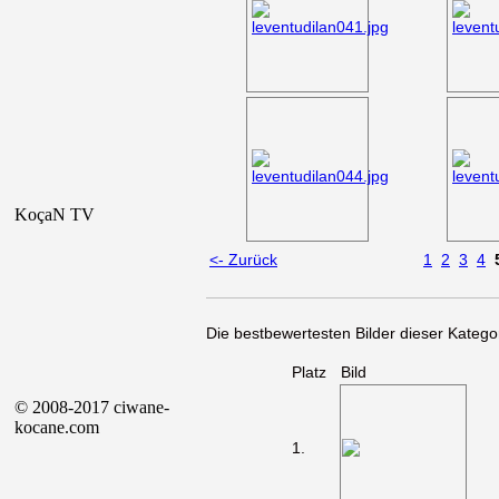
KoçaN TV
<- Zurück
1
2
3
4
Die bestbewertesten Bilder dieser Kategor
Platz
Bild
© 2008-2017 ciwane-
kocane.com
1.