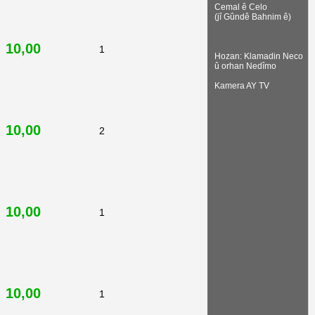
Cemal ê Celo
(jî Gûndê Bahnim ê)
10,00
1
Hozan: Klamadin Neco
û orhan Nedîmo
Kamera AY TV
10,00
2
10,00
1
10,00
1