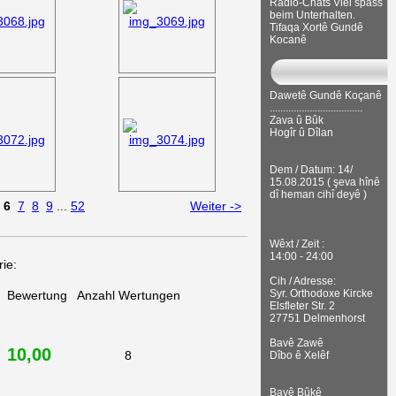
Radio-Chats Viel spass
beim Unterhalten.
Tifaqa Xortê Gundê
Kocanê
Dawetê Gundê Koçanê
...................................
Zava û Bûk
Hogîr û Dîlan
Dem / Datum: 14/
15.08.2015 ( şeva hînê
dî heman cihî deyê )
6
7
8
9
...
52
Weiter ->
Wêxt / Zeit :
14:00 - 24:00
ie:
Cih / Adresse:
Syr. Orthodoxe Kircke
Bewertung
Anzahl Wertungen
Elsfleter Str. 2
27751 Delmenhorst
Bavê Zawê
10,00
8
Dîbo ê Xelêf
Bavê Bûkê