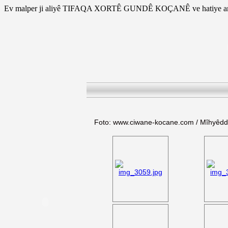
Ev malper ji aliyê TIFAQA XORTÊ GUNDÊ KOÇANÊ ve hatiye am
Foto: www.ciwane-kocane.com / Mîhyêd