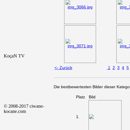
KoçaN TV
<- Zurück
1
2
3
4
5
Die bestbewertesten Bilder dieser Kategor
Platz
Bild
© 2008-2017 ciwane-
kocane.com
1.