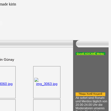
ade kirin
Gundê KOÇANÊ Wetter
din Günay
Tifaqa Xortê Koçanê
Ab sofort sind Ronahi
und Merdoo täglich von
20.00-24.00 Uhr die
Moderatoren unseres