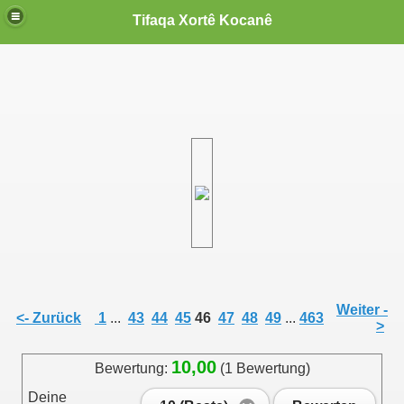
Tifaqa Xortê Kocanê
Weiter -
<- Zurück
1
...
43
44
45
46
47
48
49
...
463
>
10,00
Bewertung:
(1 Bewertung)
Deine