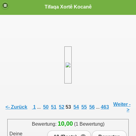
Tifaqa Xortê Kocanê
Weiter -
<- Zurück
1
...
50
51
52
53
54
55
56
...
463
>
10,00
Bewertung:
(1 Bewertung)
Deine