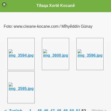
Tifaqa Xortê Kocanê
Foto: www.ciwane-kocane.com / Mîhyêddin Günay
<- Zurück
1
...
45
46
47
48
49
50
51
52
Weiter->