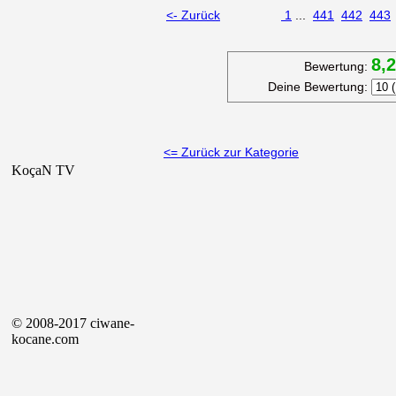
<- Zurück
1
...
441
442
443
8,
Bewertung:
Deine Bewertung:
<= Zurück zur Kategorie
KoçaN TV
© 2008-2017 ciwane-
kocane.com