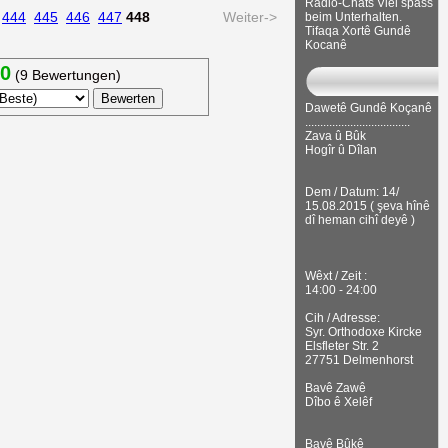
Radio-Chats Viel spass
444
445
446
447
448
Weiter->
beim Unterhalten.
Tifaqa Xortê Gundê
Kocanê
20
(9 Bewertungen)
Dawetê Gundê Koçanê
...................................
Zava û Bûk
Hogîr û Dîlan
Dem / Datum: 14/
15.08.2015 ( şeva hînê
dî heman cihî deyê )
Wêxt / Zeit :
14:00 - 24:00
Cih / Adresse:
Syr. Orthodoxe Kircke
Elsfleter Str. 2
27751 Delmenhorst
Bavê Zawê
Dîbo ê Xelêf
Bavê Bûkê