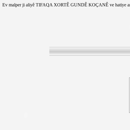
Ev malper ji aliyê TIFAQA XORTÊ GUNDÊ KOÇANÊ ve hatiye am