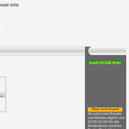
ade kirin
Gundê KOÇANÊ Wetter
Tifaqa Xortê Koçanê
Ab sofort sind Ronahi
und Merdoo täglich von
20.00-24.00 Uhr die
Moderatoren unseres