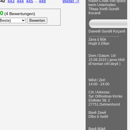
442
443
444
445
...
448
Weiter ->
Radio-Chats Viel spass
beim Unterhalten.
Tifaqa Xortê Gundê
20
Kocanê
(4 Bewertungen)
Dawetê Gundê Koçanê
...................................
Zava û Bûk
Hogîr û Dîlan
Dem / Datum: 14/
15.08.2015 ( şeva hînê
dî heman cihî deyê )
Wêxt / Zeit :
14:00 - 24:00
Cih / Adresse:
Syr. Orthodoxe Kircke
Elsfleter Str. 2
27751 Delmenhorst
Bavê Zawê
Dîbo ê Xelêf
Bavê Bûkê