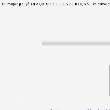
Ev malper ji aliyê TIFAQA XORTÊ GUNDÊ KOÇANÊ ve hatiye am