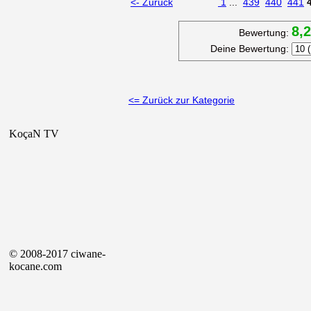
<- Zurück
1
...
439
440
441
8,
Bewertung:
Deine Bewertung:
<= Zurück zur Kategorie
KoçaN TV
© 2008-2017 ciwane-
kocane.com