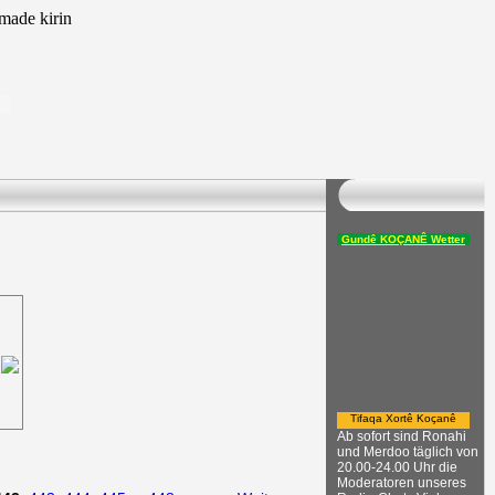
ade kirin
Gundê KOÇANÊ Wetter
Tifaqa Xortê Koçanê
Ab sofort sind Ronahi
und Merdoo täglich von
20.00-24.00 Uhr die
Moderatoren unseres