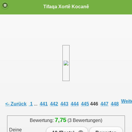
Tifaqa Xortê Kocanê
Weite
<- Zurück
1
...
441
442
443
444
445
446
447
448
7,75
Bewertung:
(3 Bewertungen)
Deine