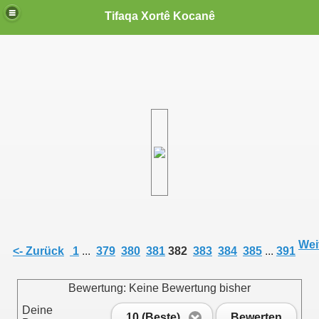
Tifaqa Xortê Kocanê
Weit
<- Zurück
1
...
379
380
381
382
383
384
385
...
391
Bewertung: Keine Bewertung bisher
Deine
10 (Beste)
Bewerten