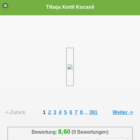
Tifaqa Xortê Kocanê
<-Zurück
1
2
3
4
5
6
7
8
...
391
Weiter ->
8,60
Bewertung:
(9 Bewertungen)