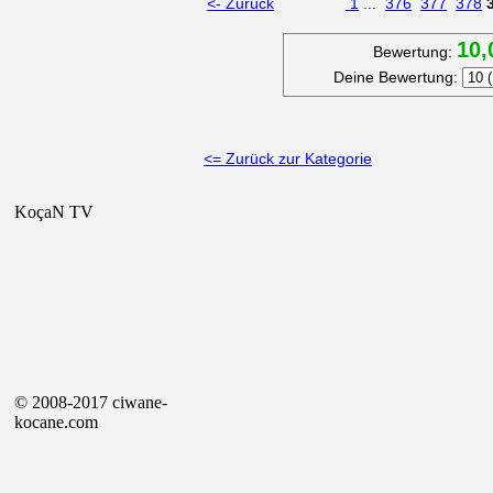
<- Zurück
1
...
376
377
378
10,
Bewertung:
Deine Bewertung:
<= Zurück zur Kategorie
KoçaN TV
© 2008-2017 ciwane-
kocane.com