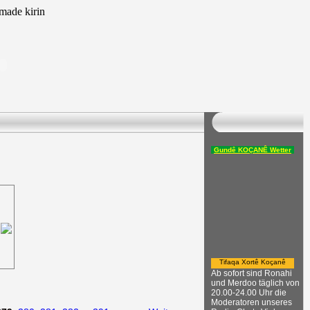
ade kirin
Gundê KOÇANÊ Wetter
Tifaqa Xortê Koçanê
Ab sofort sind Ronahi
und Merdoo täglich von
20.00-24.00 Uhr die
Moderatoren unseres