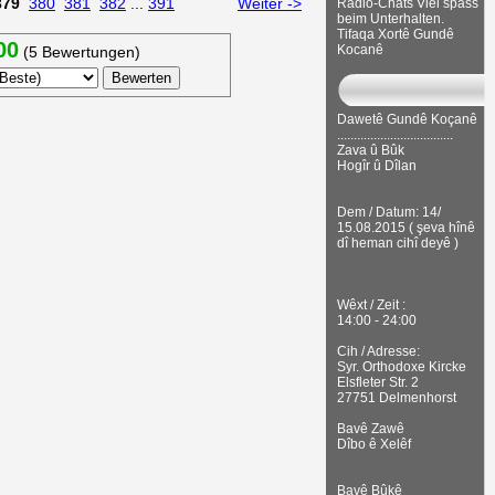
379
380
381
382
...
391
Weiter ->
Radio-Chats Viel spass
beim Unterhalten.
Tifaqa Xortê Gundê
00
Kocanê
(5 Bewertungen)
Dawetê Gundê Koçanê
...................................
Zava û Bûk
Hogîr û Dîlan
Dem / Datum: 14/
15.08.2015 ( şeva hînê
dî heman cihî deyê )
Wêxt / Zeit :
14:00 - 24:00
Cih / Adresse:
Syr. Orthodoxe Kircke
Elsfleter Str. 2
27751 Delmenhorst
Bavê Zawê
Dîbo ê Xelêf
Bavê Bûkê