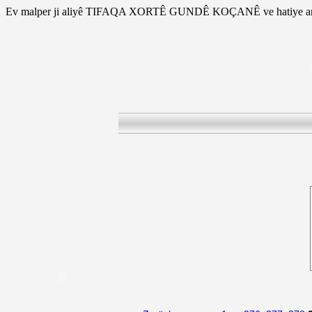
Ev malper ji aliyê TIFAQA XORTÊ GUNDÊ KOÇANÊ ve hatiye am