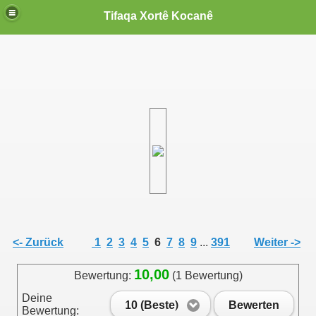
Tifaqa Xortê Kocanê
<- Zurück
1
2
3
4
5
6
7
8
9
...
391
Weiter ->
10,00
Bewertung:
(1 Bewertung)
Deine
10 (Beste)
Bewerten
Bewertung: