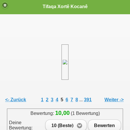
Tifaqa Xortê Kocanê
<- Zurück
1
2
3
4
5
6
7
8
...
391
Weiter ->
10,00
Bewertung:
(1 Bewertung)
Deine
10 (Beste)
Bewerten
Bewertung: