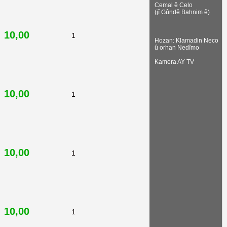
Cemal ê Celo
(jî Gûndê Bahnim ê)
10,00
1
Hozan: Klamadin Neco
û orhan Nedîmo
Kamera AY TV
10,00
1
10,00
1
10,00
1