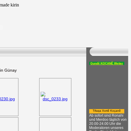
ade kirin
Gundê KOÇANÊ Wetter
din Günay
Tifaqa Xortê Koçanê
Ab sofort sind Ronahi
und Merdoo täglich von
20.00-24.00 Uhr die
Moderatoren unseres