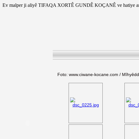
Ev malper ji aliyê TIFAQA XORTÊ GUNDÊ KOÇANÊ ve hatiye am
Foto: www.ciwane-kocane.com / Mîhyêd