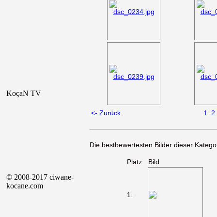
KoçaN TV
<- Zurück
1
2
Die bestbewertesten Bilder dieser Kategor
Platz
Bild
© 2008-2017 ciwane-
kocane.com
1.