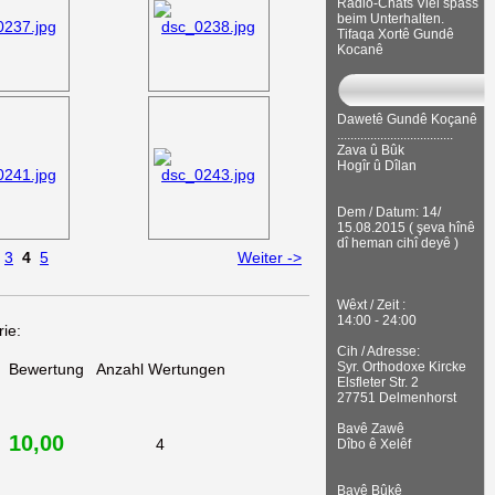
Radio-Chats Viel spass
beim Unterhalten.
Tifaqa Xortê Gundê
Kocanê
Dawetê Gundê Koçanê
...................................
Zava û Bûk
Hogîr û Dîlan
Dem / Datum: 14/
15.08.2015 ( şeva hînê
dî heman cihî deyê )
3
4
5
Weiter ->
Wêxt / Zeit :
14:00 - 24:00
ie:
Cih / Adresse:
Syr. Orthodoxe Kircke
Bewertung
Anzahl Wertungen
Elsfleter Str. 2
27751 Delmenhorst
Bavê Zawê
10,00
4
Dîbo ê Xelêf
Bavê Bûkê