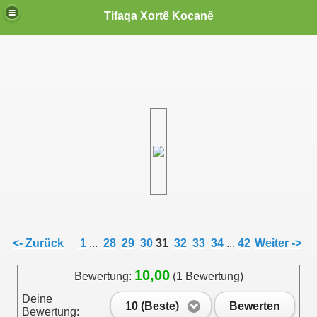
Tifaqa Xortê Kocanê
<- Zurück
1
...
28
29
30
31
32
33
34
...
42
Weiter ->
10,00
Bewertung:
(1 Bewertung)
Deine
10 (Beste)
Bewerten
Bewertung: