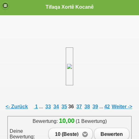
Tifaqa Xortê Kocanê
<- Zurück
1
...
33
34
35
36
37
38
39
...
42
Weiter ->
10,00
Bewertung:
(1 Bewertung)
Deine
10 (Beste)
Bewerten
Bewertung: