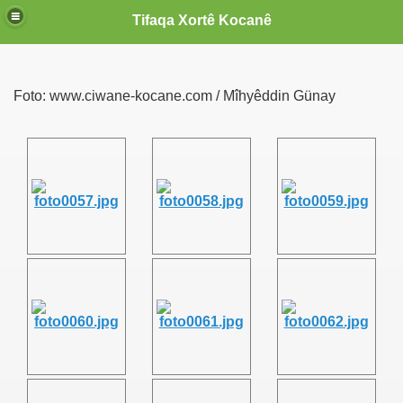
Tifaqa Xortê Kocanê
Foto: www.ciwane-kocane.com / Mîhyêddin Günay