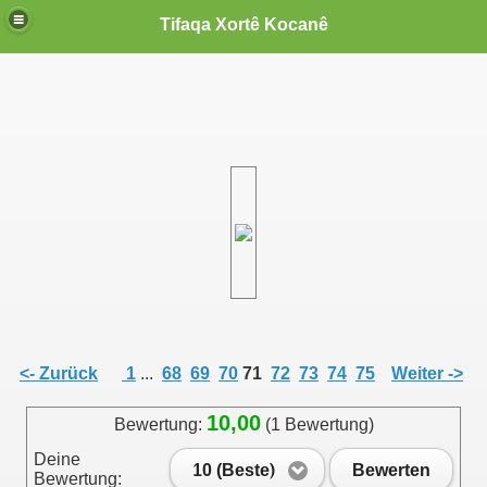
Tifaqa Xortê Kocanê
<- Zurück
1
...
68
69
70
71
72
73
74
75
Weiter ->
10,00
Bewertung:
(1 Bewertung)
Deine
10 (Beste)
Bewerten
Bewertung: