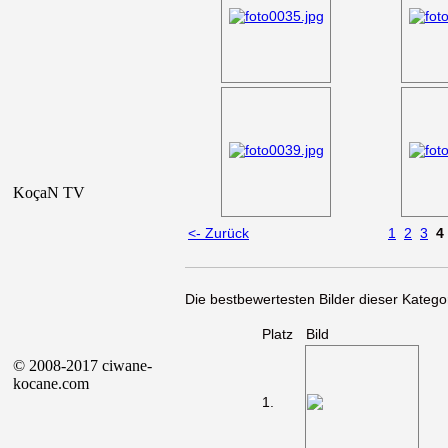
KoçaN TV
<- Zurück
1
2
3
4
Die bestbewertesten Bilder dieser Kategor
Platz
Bild
© 2008-2017 ciwane-
kocane.com
1.