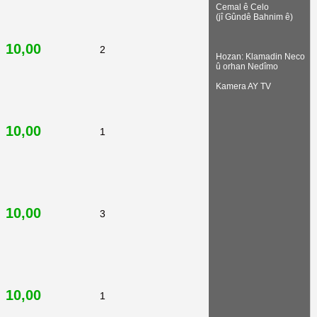
Cemal ê Celo
(jî Gûndê Bahnim ê)
10,00
2
Hozan: Klamadin Neco
û orhan Nedîmo
Kamera AY TV
10,00
1
10,00
3
10,00
1