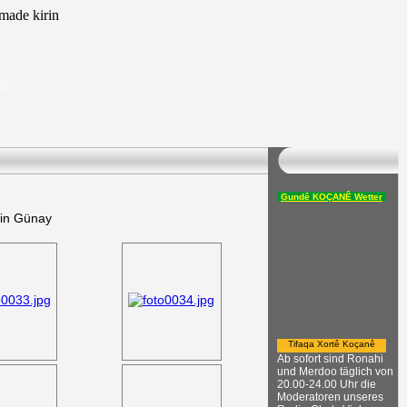
ade kirin
Gundê KOÇANÊ Wetter
din Günay
Tifaqa Xortê Koçanê
Ab sofort sind Ronahi
und Merdoo täglich von
20.00-24.00 Uhr die
Moderatoren unseres