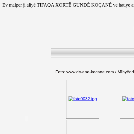
Ev malper ji aliyê TIFAQA XORTÊ GUNDÊ KOÇANÊ ve hatiye am
Foto: www.ciwane-kocane.com / Mîhyêd