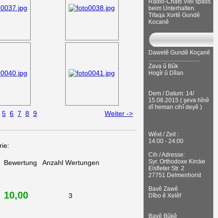
Radio-Chats Viel spass
beim Unterhalten.
Tifaqa Xortê Gundê
Kocanê
Dawetê Gundê Koçanê
...................................
Zava û Bûk
Hogîr û Dîlan
Dem / Datum: 14/
15.08.2015 ( şeva hînê
dî heman cihî deyê )
5
6
7
8
9
Weiter ->
Wêxt / Zeit :
14:00 - 24:00
ie:
Cih / Adresse:
Syr. Orthodoxe Kircke
Bewertung
Anzahl Wertungen
Elsfleter Str. 2
27751 Delmenhorst
Bavê Zawê
10,00
3
Dîbo ê Xelêf
Bavê Bûkê