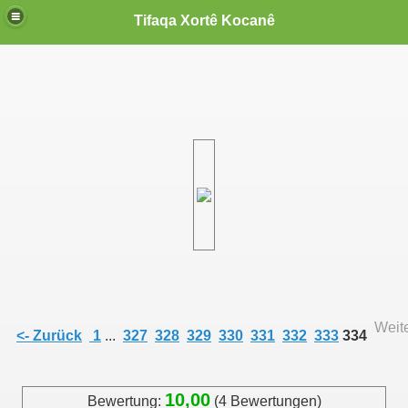
Tifaqa Xortê Kocanê
Weite
<- Zurück
1
...
327
328
329
330
331
332
333
334
10,00
Bewertung:
(4 Bewertungen)