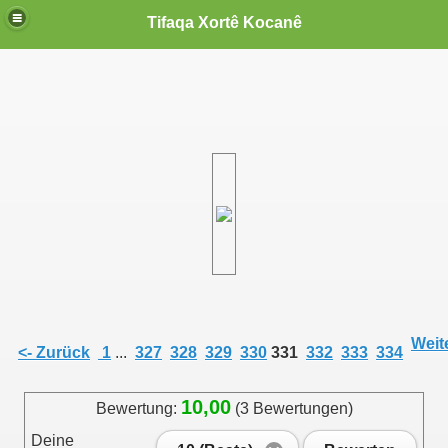
Tifaqa Xortê Kocanê
Weite
<- Zurück
1
...
327
328
329
330
331
332
333
334
10,00
Bewertung:
(3 Bewertungen)
Deine