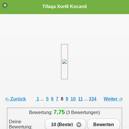
Tifaqa Xortê Kocanê
<- Zurück
1
...
5
6
7
8
9
10
11
...
334
Weiter ->
7,75
Bewertung:
(3 Bewertungen)
Deine
10 (Beste)
Bewerten
Bewertung: