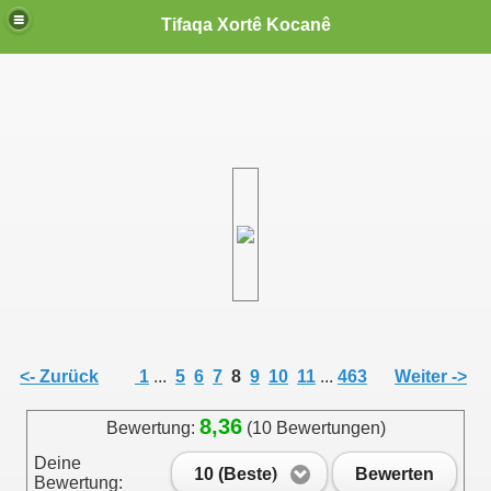
Tifaqa Xortê Kocanê
<- Zurück
1
...
5
6
7
8
9
10
11
...
463
Weiter ->
8,36
Bewertung:
(10 Bewertungen)
Deine
10 (Beste)
Bewerten
Bewertung: