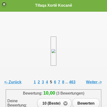
Tifaqa Xortê Kocanê
<- Zurück
1
2
3
4
5
6
7
8
...
463
Weiter ->
10,00
Bewertung:
(3 Bewertungen)
Deine
10 (Beste)
Bewerten
Bewertung: