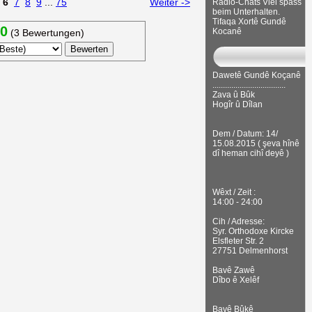
6
7
8
9
...
75
Weiter ->
Radio-Chats Viel spass
beim Unterhalten.
Tifaqa Xortê Gundê
00
Kocanê
(3 Bewertungen)
Dawetê Gundê Koçanê
...................................
Zava û Bûk
Hogîr û Dîlan
Dem / Datum: 14/
15.08.2015 ( şeva hînê
dî heman cihî deyê )
Wêxt / Zeit :
14:00 - 24:00
Cih / Adresse:
Syr. Orthodoxe Kircke
Elsfleter Str. 2
27751 Delmenhorst
Bavê Zawê
Dîbo ê Xelêf
Bavê Bûkê