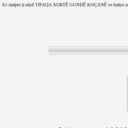
Ev malper ji aliyê TIFAQA XORTÊ GUNDÊ KOÇANÊ ve hatiye am