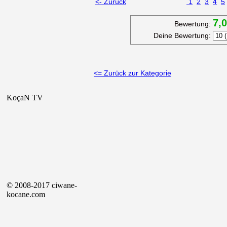
<- Zurück
1
2
3
4
5
7,
Bewertung:
Deine Bewertung:
<= Zurück zur Kategorie
KoçaN TV
© 2008-2017 ciwane-
kocane.com