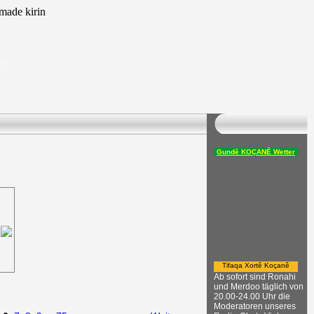
ade kirin
Gundê KOÇANÊ Wetter
Tifaqa Xortê Koçanê
Ab sofort sind Ronahi
und Merdoo täglich von
20.00-24.00 Uhr die
Moderatoren unseres