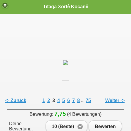
Tifaqa Xortê Kocanê
<- Zurück
1
2
3
4
5
6
7
8
...
75
Weiter ->
7,75
Bewertung:
(4 Bewertungen)
Deine
10 (Beste)
Bewerten
Bewertung: