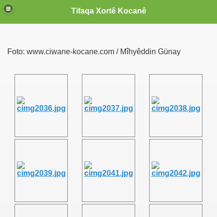
Tifaqa Xortê Kocanê
Foto: www.ciwane-kocane.com / Mîhyêddin Günay