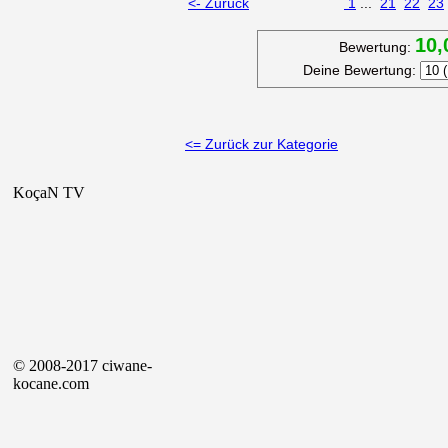
<- Zurück
1
...
21
22
23
10,
Bewertung:
Deine Bewertung:
<= Zurück zur Kategorie
KoçaN TV
© 2008-2017 ciwane-
kocane.com