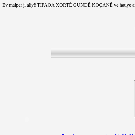
Ev malper ji aliyê TIFAQA XORTÊ GUNDÊ KOÇANÊ ve hatiye am