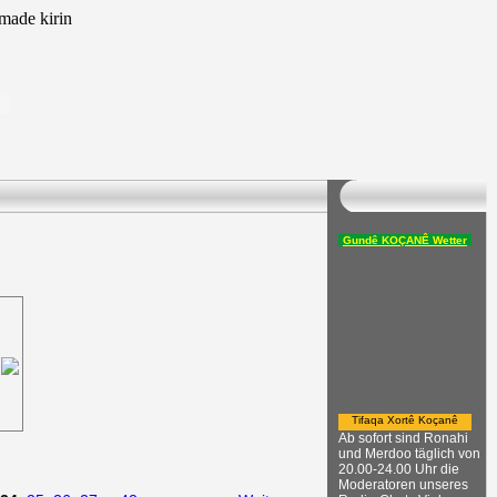
ade kirin
Gundê KOÇANÊ Wetter
Tifaqa Xortê Koçanê
Ab sofort sind Ronahi
und Merdoo täglich von
20.00-24.00 Uhr die
Moderatoren unseres