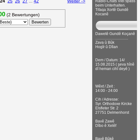
24
25
26
27
...
42
Weiter ->
Radio-Chats Viel spass
beim Unterhalten.
Tifaqa Xortê Gundê
00
Kocanê
(2 Bewertungen)
Dawetê Gundê Koçanê
...................................
Zava û Bûk
Hogîr û Dîlan
Dem / Datum: 14/
15.08.2015 ( şeva hînê
dî heman cihî deyê )
Wêxt / Zeit :
14:00 - 24:00
Cih / Adresse:
Syr. Orthodoxe Kircke
Elsfleter Str. 2
27751 Delmenhorst
Bavê Zawê
Dîbo ê Xelêf
Bavê Bûkê