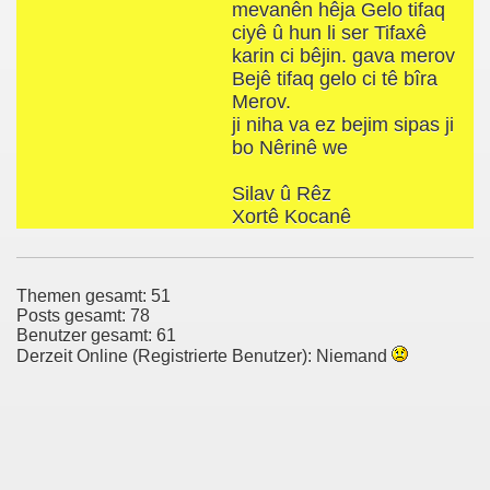
mevanên hêja Gelo tifaq
ciyê û hun li ser Tifaxê
karin ci bêjin. gava merov
Bejê tifaq gelo ci tê bîra
Merov.
ji niha va ez bejim sipas ji
bo Nêrinê we
Silav û Rêz
Xortê Kocanê
Themen gesamt: 51
Posts gesamt: 78
Benutzer gesamt: 61
Derzeit Online (Registrierte Benutzer): Niemand