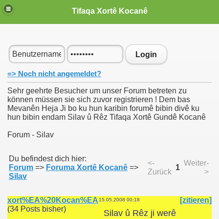
Tifaqa Xortê Kocanê
Login
=> Noch nicht angemeldet?
Sehr geehrte Besucher um unser Forum betreten zu
können müssen sie sich zuvor registrieren ! Dem bas
Mevanên Heja Ji bo ku hun karibin forumê bibin divê ku
hun bibin endam Silav û Rêz Tifaqa Xortê Gundê Kocanê
Forum - Silav
Du befindest dich hier:
<-
Weiter-
Forum
=>
Foruma Xortê Kocanê
=>
1
Zurück
>
Silav
xort%EA%20Kocan%EA
[zitieren]
15.05.2008 00:18
(34 Posts bisher)
Silav û Rêz ji werê