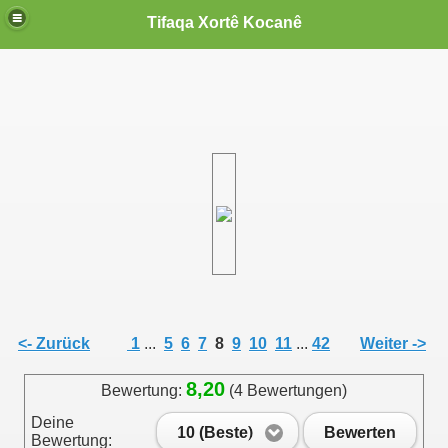
Tifaqa Xortê Kocanê
<- Zurück
1
...
5
6
7
8
9
10
11
...
42
Weiter ->
8,20
Bewertung:
(4 Bewertungen)
Deine
10 (Beste)
Bewerten
Bewertung: