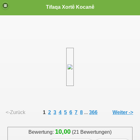
Tifaqa Xortê Kocanê
<-Zurück
1
2
3
4
5
6
7
8
...
366
Weiter ->
10,00
Bewertung:
(21 Bewertungen)