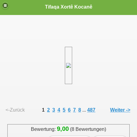
Tifaqa Xortê Kocanê
<-Zurück
1
2
3
4
5
6
7
8
...
487
Weiter ->
9,00
Bewertung:
(8 Bewertungen)