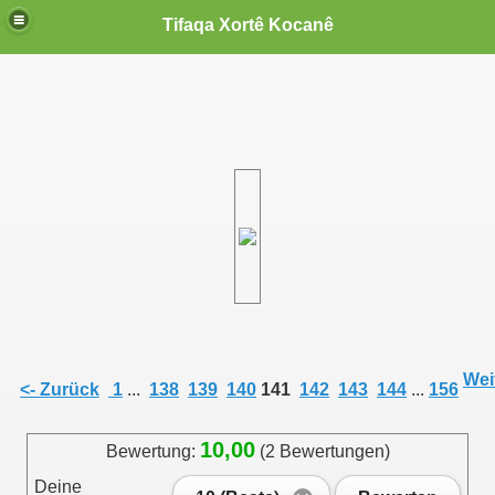
Tifaqa Xortê Kocanê
Weit
<- Zurück
1
...
138
139
140
141
142
143
144
...
156
10,00
Bewertung:
(2 Bewertungen)
Deine