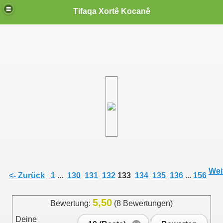
Tifaqa Xortê Kocanê
Weit
<- Zurück
1
...
130
131
132
133
134
135
136
...
156
5,50
Bewertung:
(8 Bewertungen)
Deine