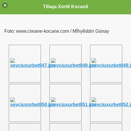
Tifaqa Xortê Kocanê
Foto: www.ciwane-kocane.com / Mîhyêddin Günay