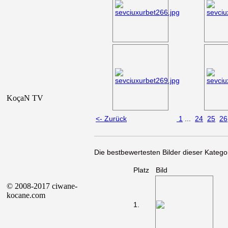
KoçaN TV
<- Zurück
1
...
24
25
26
Die bestbewertesten Bilder dieser Kategor
Platz
Bild
© 2008-2017 ciwane-
kocane.com
1.