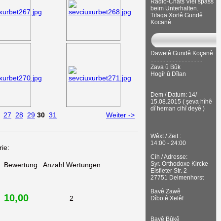
Radio-Chats Viel spass
beim Unterhalten.
Tifaqa Xortê Gundê
Kocanê
Dawetê Gundê Koçanê
...................................
Zava û Bûk
Hogîr û Dîlan
Dem / Datum: 14/
15.08.2015 ( şeva hînê
dî heman cihî deyê )
27
28
29
30
31
Weiter ->
Wêxt / Zeit :
14:00 - 24:00
ie:
Cih / Adresse:
Syr. Orthodoxe Kircke
Bewertung
Anzahl Wertungen
Elsfleter Str. 2
27751 Delmenhorst
Bavê Zawê
10,00
2
Dîbo ê Xelêf
Bavê Bûkê