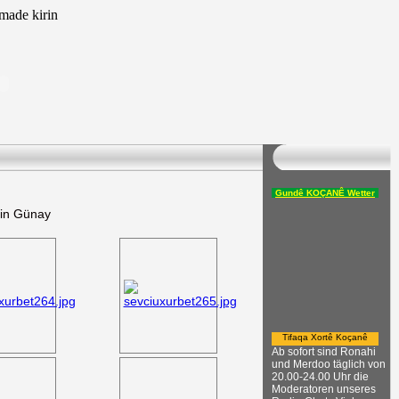
ade kirin
Gundê KOÇANÊ Wetter
din Günay
Tifaqa Xortê Koçanê
Ab sofort sind Ronahi
und Merdoo täglich von
20.00-24.00 Uhr die
Moderatoren unseres