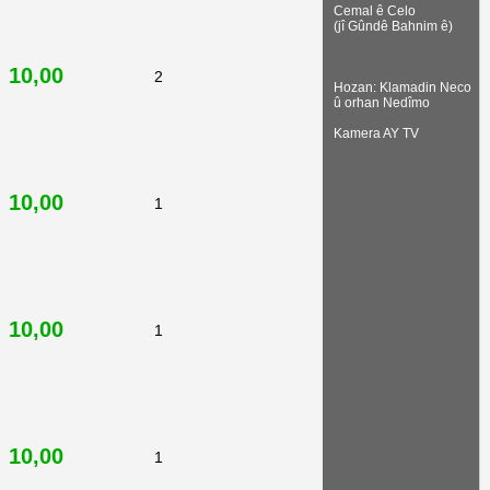
Cemal ê Celo
(jî Gûndê Bahnim ê)
10,00
2
Hozan: Klamadin Neco
û orhan Nedîmo
Kamera AY TV
10,00
1
10,00
1
10,00
1