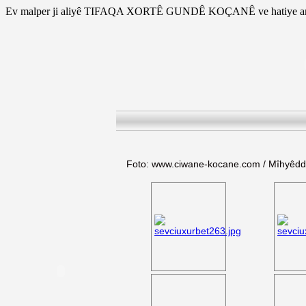
Ev malper ji aliyê TIFAQA XORTÊ GUNDÊ KOÇANÊ ve hatiye am
Foto: www.ciwane-kocane.com / Mîhyêd