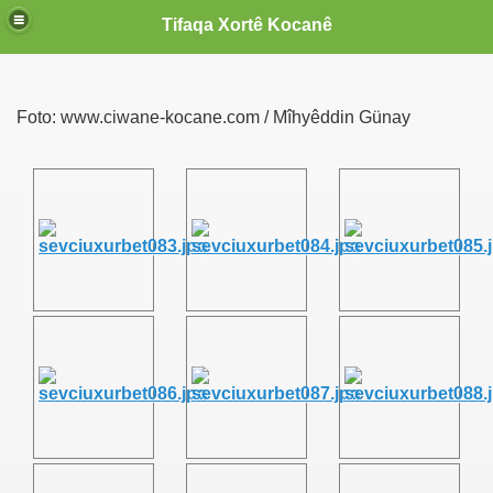
Tifaqa Xortê Kocanê
Foto: www.ciwane-kocane.com / Mîhyêddin Günay