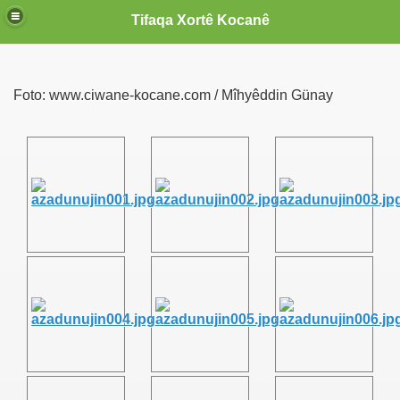
Tifaqa Xortê Kocanê
Foto: www.ciwane-kocane.com / Mîhyêddin Günay