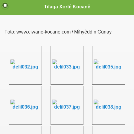
Tifaqa Xortê Kocanê
Foto: www.ciwane-kocane.com / Mîhyêddin Günay