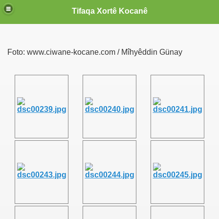
Tifaqa Xortê Kocanê
Foto: www.ciwane-kocane.com / Mîhyêddin Günay